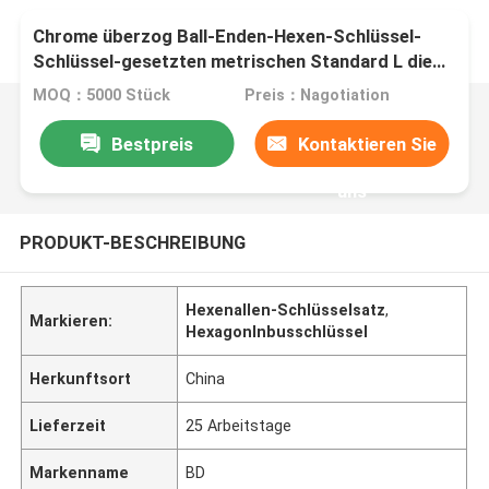
Chrome überzog Ball-Enden-Hexen-Schlüssel-
Schlüssel-gesetzten metrischen Standard L die
sechseckige Art
MOQ：5000 Stück
Preis：Nagotiation
Bestpreis
Kontaktieren Sie
uns
PRODUKT-BESCHREIBUNG
Hexenallen-Schlüsselsatz
,
Markieren:
HexagonInbusschlüssel
Herkunftsort
China
Lieferzeit
25 Arbeitstage
Markenname
BD