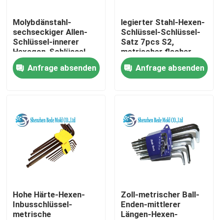
Molybdänstahl-
legierter Stahl-Hexen-
Produkte
sechseckiger Allen-
Schlüssel-Schlüssel-
Schlüssel-innerer
Satz 7pcs S2,
Hexagon-Schlüssel
metrischer flacher
Präzisions-Form-Komponenten
des Chrom-S2
Enden-Hexen-
Anfrage absenden
Anfrage absenden
Vierkantspannschlüssel
Formfrühling
Führersäule
Ejektor-Stifte
Bundbolzen
Hohe Härte-Hexen-
Zoll-metrischer Ball-
Inbusschlüssel-
Enden-mittlerer
metrische
Längen-Hexen-
Sprue-Buchse