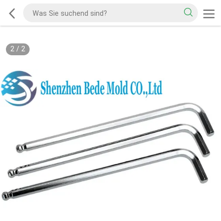
2
/
2