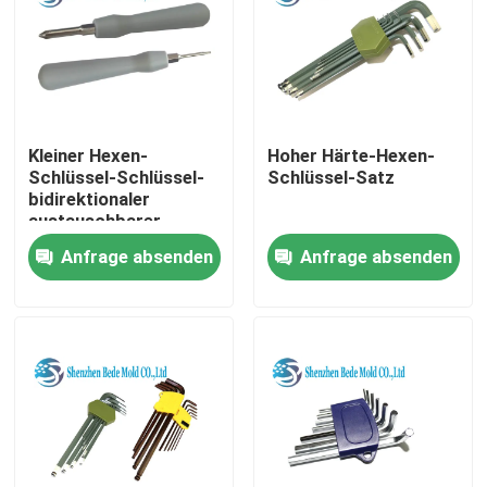
Kleiner Hexen-
Hoher Härte-Hexen-
Schlüssel-Schlüssel-
Schlüssel-Satz
bidirektionaler
austauschbarer
Hauptschraubenzieher
Anfrage absenden
Anfrage absenden
einem doppelten
Zweck dienend
Nach Hause
Über uns
Kontakte