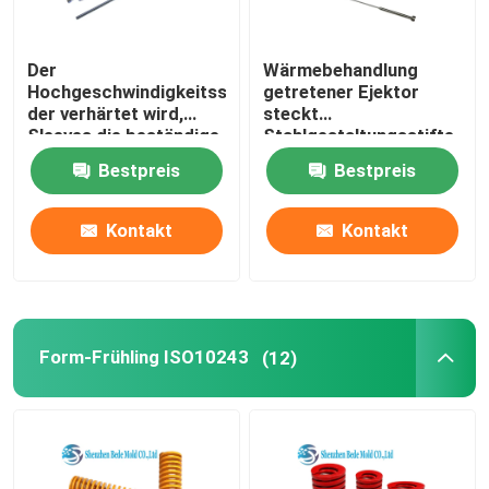
Der
Wärmebehandlung
Hochgeschwindigkeitsstahl,
getretener Ejektor
der verhärtet wird,
steckt
Sleeves die beständige
Stahlgestaltungsstifte
hohe Temperatur
des heißen Würfel-
Bestpreis
Bestpreis
SKH51
SKD61 fest
Kontakt
Kontakt
Form-Frühling ISO10243
(12)