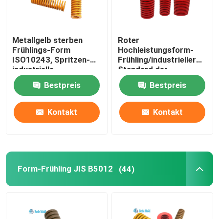
Metallgelb sterben
Roter
Frühlings-Form
Hochleistungsform-
ISO10243, Spritzen-
Frühling/industrieller
industrielle
Standard der
Schraubenfedern
Druckfeder-ISO10243
Bestpreis
Bestpreis
Kontakt
Kontakt
Form-Frühling JIS B5012
(44)