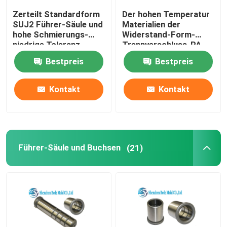
Zerteilt Standardform
Der hohen Temperatur
AISG-Verbindungsstück
SUJ2 Führer-Säule und
Materialien der
hohe Schmierungs-
Widerstand-Form-
niedrige Toleranz
Trennverschluss-PA-
Bushs
66 für Spritzen
Schaftfräserschneider
Bestpreis
Bestpreis
Edelstahlbolzen
Kontakt
Kontakt
Hexen-Schlüssel-Schlüssel
Führer-Säule und Buchsen
(21)
Einspritzungs-Formteil