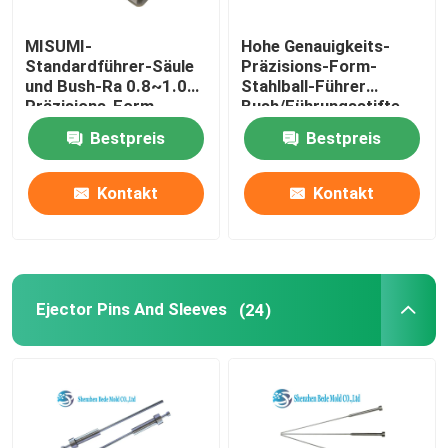
MISUMI-
Hohe Genauigkeits-
Standardführer-Säule
Präzisions-Form-
und Bush-Ra 0.8~1.0
Stahlball-Führer
Präzisions-Form-
Bush/Führungsstifte
Komponenten
und Buchsen
Bestpreis
Bestpreis
Kontakt
Kontakt
Ejector Pins And Sleeves
(24)