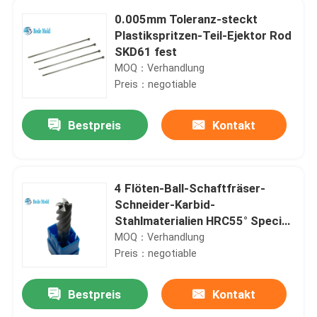
0.005mm Toleranz-steckt
Plastikspritzen-Teil-Ejektor Rod
SKD61 fest
MOQ：Verhandlung
Preis：negotiable
Bestpreis
Kontakt
4 Flöten-Ball-Schaftfräser-
Schneider-Karbid-
Stahlmaterialien HRC55° Special
für Edelstahl
MOQ：Verhandlung
Preis：negotiable
Bestpreis
Kontakt