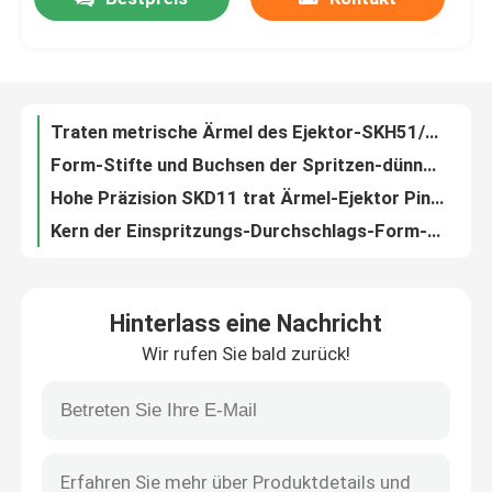
Traten metrische Ärmel des Ejektor-SKH51/Ejektor-Ärmel-Präzisions-Form-Komponenten
Form-Stifte und Buchsen der Spritzen-dünne Wand-Ejektor-Ärmel-SKH51 besonders angefertigt
Fabrik-Ausflug
Hohe Präzision SKD11 trat Ärmel-Ejektor Pin für Plastikspritzen
Kern der Einspritzungs-Durchschlags-Form-SKH51 steckt fest und Sleeves Härte 58~60° Soem/ODM
Form zerteilt Material-hohe beste Intensitäts-Härte des Nitrierungs-Ejektor-Ärmel-SKD61
Qualitätskontrolle
Nicht metrische Ejektor-Standardstifte der Ejektor-Ärmel-Form-SKD61 SKH51 Nitrided
Rechteck-Frühlings-Form für Spritzen, industrielle Größe Schraubenfeder-Japans JIS
Treten Sie mit uns in Verbindung
Metrischer Form-Frühlings-industrielle Druckfeder JIS für Hardware-Würfel
Helleres Lasts-Gelb sterben metrischer JIS Standard der Frühlings-für Spritzen
Nachrichten
Industrielles Spulen-Gelb sterben Frühlinge für internationalen Standard Spritzen Mc-ISO
Hinterlass eine Nachricht
Metallgelb sterben Frühlings-Form ISO10243, Spritzen-industrielle Schraubenfedern
Fordern Sie ein Zitat
Wir rufen Sie bald zurück!
Metrischer JIS-Standardform-Frühling, professionelle industrielle Frühlinge für Würfel
Das blaue Rechteck sterben Frühlinge/Feuergebühren sterben gesetzter Standard Frühlings-Japans JIS
Präzisions-Form-Komponenten
XStamping-Form-sterben industrielle Druckfeder für gesetzter innerer Durchmesser 15mm
ISO10243 sterben internationaler Standard Presswerkzeug-Frühling Mc-ISO
Führer-Säule und Buchsen