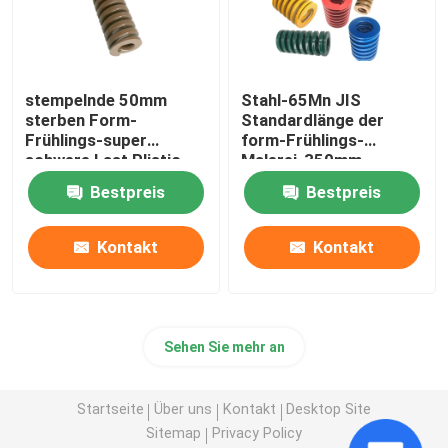
stempelnde 50mm
Stahl-65Mn JIS
sterben Form-
Standardlänge der
Frühlings-super
form-Frühlings-
schwere Last Plistic
Malerei-350mm
Brown 60Si2MnA
Bestpreis
Bestpreis
Materail
Kontakt
Kontakt
Sehen Sie mehr an
Startseite
Über uns
Kontakt
Desktop Site
Sitemap
Privacy Policy