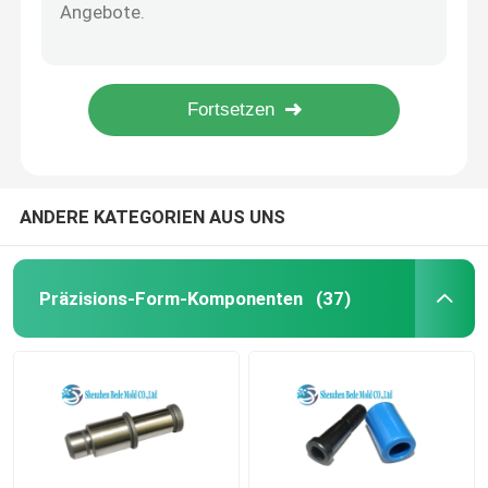
Sterben Druckfedern, Rechteck-Form-Schraubenfeder-gute Druckfestigkeit
Die mittlere Aufgabe, die blau ist, sterben das besonders angefertigte Form-Frühlings-Chrom-legierter Stahl-Material
Ejector Pins And Sleeves
Kundengebundener Standardform-Frühling, Mittellast-industrielle Schraubenfedern ISO10243
Roter schwere Lasts-Form-Frühling für Metall Druckguss-Würfel/Plastikformen
Form-Frühling ISO10243
Roter Hochleistungsform-Frühling/industrieller Standard der Druckfeder-ISO10243
Form-Frühling JIS B5012
ANDERE KATEGORIEN AUS UNS
Bundbolzen
Präzisions-Form-Komponenten
(37)
Sprue-Buchse
Trennverschlussform
Schrauben und Muttern