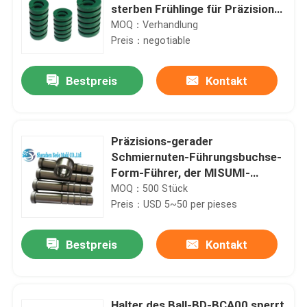
sterben Frühlinge für Präzisions-
stempelnde Würfel
MOQ：Verhandlung
Preis：negotiable
Bestpreis
Kontakt
Präzisions-gerader
Schmiernuten-Führungsbuchse-
Form-Führer, der MISUMI-
Standard mit Büschen bepflanzt
MOQ：500 Stück
Preis：USD 5~50 per pieses
Bestpreis
Kontakt
Halter des Ball-BD-BCA00 sperrt