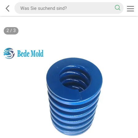
2
/
3