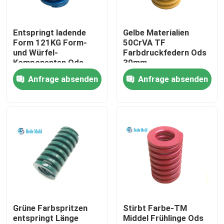
Fabrik-Ausflug
Entspringt ladende
Gelbe Materialien
Form 121KG Form-
50CrVA TF
und Würfel-
Farbdruckfedern Ods
Qualitätskontrolle
Komponenten Ods
30mm
30mm ID15 50CrVA
Anfrage absenden
Anfrage absenden
Treten Sie mit uns in Verbindung
Nachrichten
Fordern Sie ein Zitat
Präzisions-Form-Komponenten
Grüne Farbspritzen
Stirbt Farbe-TM
entspringt Länge
Middel Frühlinge Ods
Führer-Säule und Buchsen