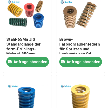
Stahl-65Mn JIS
Brown-
Standardlänge der
Farbschraubenfedern
form-Frühlings-
für Spritzen und
Malerei-350mm
Lochmatrizen Od
30mm Last 360KG
Anfrage absenden
Anfrage absenden
Haus
Produkte
Über uns