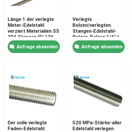
Produkte
Länge 1 der verlegte
Verlegte
Meter-Edelstahl
Bolzen/verlegten
verziert Materialien SS
Stangen-Edelstahl-
Präzisions-Form-Komponenten
304 Stangen IFI 136
Bolzen-Bolzen 1/4" *
1000 Millimeter-
Anfrage absenden
Anfrage absenden
Materialien SS 304
Führer-Säule und Buchsen
Ejector Pins And Sleeves
Form-Frühling ISO10243
Form-Frühling JIS B5012
Der volle verlegte
520 MPa-Stärke-aller
Faden-Edelstahl
Edelstahl verlegen
Bundbolzen