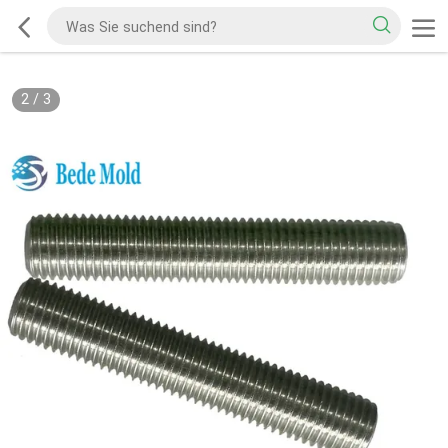
2
/
3