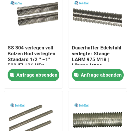
SS 304 verlegen voll
Dauerhafter Edelstahl
Bolzen Rod verlegten
verlegter Stange
Standard 1/2 '' ~1"
LÄRM 975 M18 |
520 IFI 136 MPa-
Längen-lange
Stärke
Lebensdauer M24
Anfrage absenden
Anfrage absenden
1000mm
Nach Hause
Über uns
Kontakte